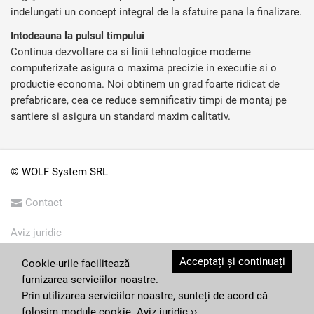
indelungati un concept integral de la sfatuire pana la finalizare.
Intodeauna la pulsul timpului
Continua dezvoltare ca si linii tehnologice moderne
computerizate asigura o maxima precizie in executie si o
productie economa. Noi obtinem un grad foarte ridicat de
prefabricare, cea ce reduce semnificativ timpi de montaj pe
santiere si asigura un standard maxim calitativ.
© WOLF System SRL
Contact
Aviz juridic
Acceptați și continuați
Condiții generale
Cookie-urile facilitează
furnizarea serviciilor noastre.
Imprima
Prin utilizarea serviciilor noastre, sunteți de acord că
folosim module cookie.
Aviz juridic ››