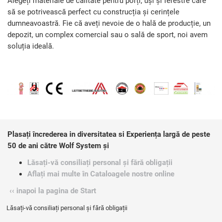
Alegeți materiale de calitate pentru porți, uși și ferestre care
să se potrivească perfect cu construcția și cerințele
dumneavoastră. Fie că aveți nevoie de o hală de producție, un
depozit, un complex comercial sau o sală de sport, noi avem
soluția ideală.
Plasați încrederea in diversitatea si Experiența largă de peste
50 de ani către Wolf System și
Lăsați-vă consiliați personal și fără obligații
Aflați mai multe în Cataloagele nostre online
‹‹ inapoi la pagina de Start
Lăsați-vă consiliați personal și fără obligații