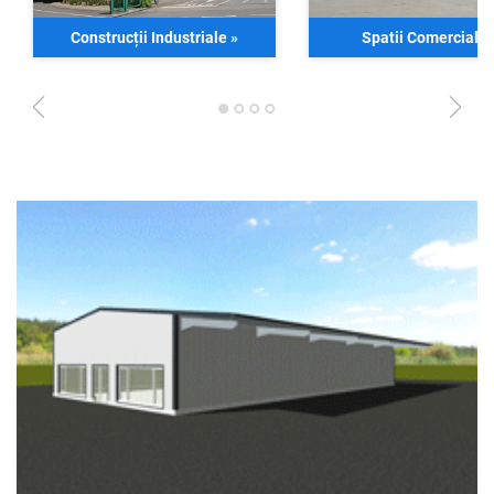
Construcții Industriale
»
Spatii Comerciale
1
2
3
4