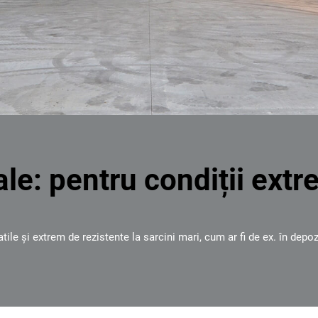
ale
: pentru condiții ext
le și extrem de rezistente la sarcini mari, cum ar fi de ex. în depozi