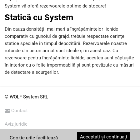
System vă oferă rezervoarele optime de stocare!
Statică cu System
Din cauza densității mai mari a îngrășămintelor lichide
comparativ cu gunoiul de grajd, trebuie respectate cerințe
statice speciale în timpul depozitării. Rezervoarele noastre
rotunde din beton armat sunt ideale și în acest caz. Ca
rezervoare pentru îngrășăminte lichide, acestea sunt căptușite
în interior cu o folie impermeabilă și sunt prevăzute cu măsuri
de detectare a scurgerilor.
© WOLF System SRL
Contact
Aviz juridic
Acceptați și continuați
Condiții generale
Cookie-urile facilitează