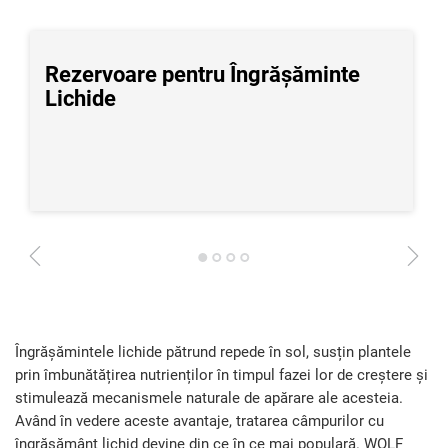
Rezervoare pentru Îngrășăminte
Lichide
1
2
3
4
Îngrășămintele lichide pătrund repede în sol, susțin plantele
prin îmbunătățirea nutrienților în timpul fazei lor de creștere și
stimulează mecanismele naturale de apărare ale acesteia.
Având în vedere aceste avantaje, tratarea câmpurilor cu
îngrășământ lichid devine din ce în ce mai populară. WOLF