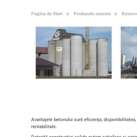
Pagina de Start
Produsele noastre
Rezerv
Avantajele betonului sunt eficiența, disponibilitatea
rentabilitate.
Datorită construcției solide putem satisface și ceri