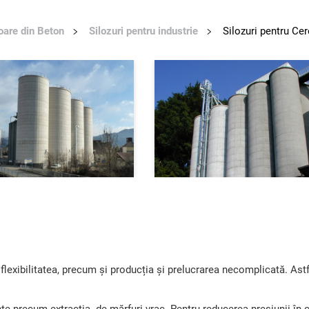
oare din Beton
Silozuri pentru industrie
Silozuri pentru Cer
, flexibilitatea, precum și producția și prelucrarea necomplicată. Ast
nțe precum extracția de mărfuri vrac. Pentru reducerea presiunii în c