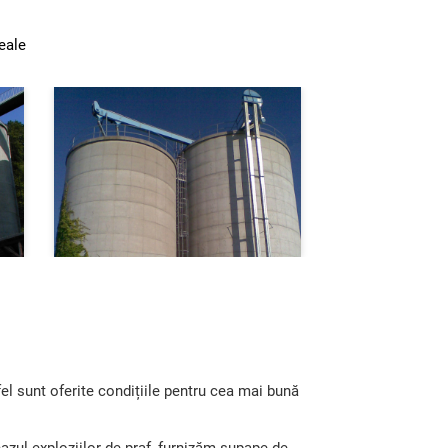
eale
fel sunt oferite condițiile pentru cea mai bună
azul exploziilor de praf, furnizăm supape de