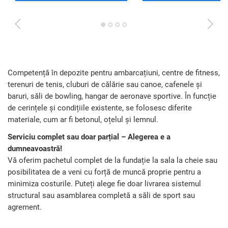
1
2
3
4
Competență în depozite pentru ambarcațiuni, centre de fitness,
terenuri de tenis, cluburi de călărie sau canoe, cafenele și
baruri, săli de bowling, hangar de aeronave sportive. În funcție
de cerințele și condițiile existente, se folosesc diferite
materiale, cum ar fi betonul, oțelul și lemnul.
Serviciu complet sau doar parțial – Alegerea e a
dumneavoastră!
Vă oferim pachetul complet de la fundație la sala la cheie sau
posibilitatea de a veni cu forță de muncă proprie pentru a
minimiza costurile. Puteți alege fie doar livrarea sistemul
structural sau asamblarea completă a săli de sport sau
agrement.