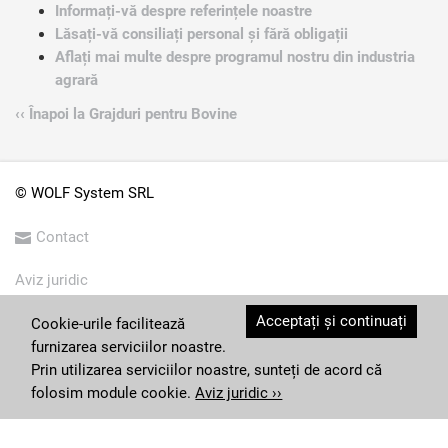
Informați-vă despre referințele noastre
Lăsați-vă consiliați personal și fără obligații
Aflați mai multe despre programul nostru din industria
agrară
‹‹ Înapoi la Grajduri pentru Bovine
© WOLF System SRL
Contact
Aviz juridic
Acceptați și continuați
Condiții generale
Cookie-urile facilitează
furnizarea serviciilor noastre.
Imprima
Prin utilizarea serviciilor noastre, sunteți de acord că
folosim module cookie.
Aviz juridic ››