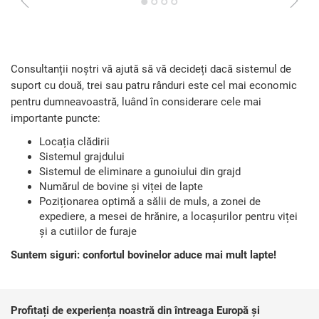
1
2
3
4
Consultanții noștri vă ajută să vă decideți dacă sistemul de
suport cu două, trei sau patru rânduri este cel mai economic
pentru dumneavoastră, luând în considerare cele mai
importante puncte:
Locația clădirii
Sistemul grajdului
Sistemul de eliminare a gunoiului din grajd
Numărul de bovine și viței de lapte
Poziționarea optimă a sălii de muls, a zonei de
expediere, a mesei de hrănire, a locașurilor pentru viței
și a cutiilor de furaje
Suntem siguri: confortul bovinelor aduce mai mult lapte!
Profitați de experiența noastră din întreaga Europă și